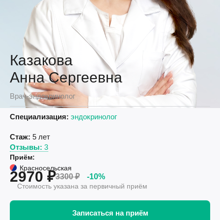
Казакова
Анна Сергеевна
Врач-эндокринолог
Специализация:
эндокринолог
Стаж:
5 лет
Отзывы:
3
Приём:
Красносельская
2970 ₽
3300 ₽
-10%
Стоимость указана за первичный приём
Записаться на приём