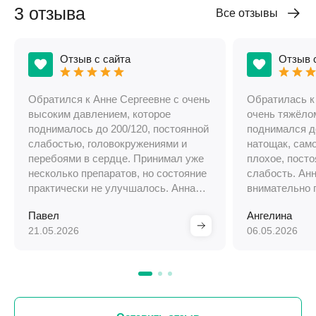
3 отзыва
Все отзывы
Отзыв с сайта
Отзыв 
Обратился к Анне Сергеевне с очень
Обратилась к
высоким давлением, которое
очень тяжёло
поднималось до 200/120, постоянной
поднимался д
слабостью, головокружениями и
натощак, сам
перебоями в сердце. Принимал уже
плохое, пост
несколько препаратов, но состояние
слабость. Ан
практически не улучшалось. Анна
внимательно 
Сергеевна не стала лечить только
всё подробно
Павел
Ангелина
симптомы, а начала искать
терапию и см
21.05.2026
06.05.2026
настоящую причину. Благодаря её
показатели с
внимательности и грамотному
дополнитель
обследованию удалось выявить
доктор выяви
серьёзные эндокринные нарушения
который рань
и гормонально-активную опухоль
диагностиров
надпочечника.
инсулиновой 