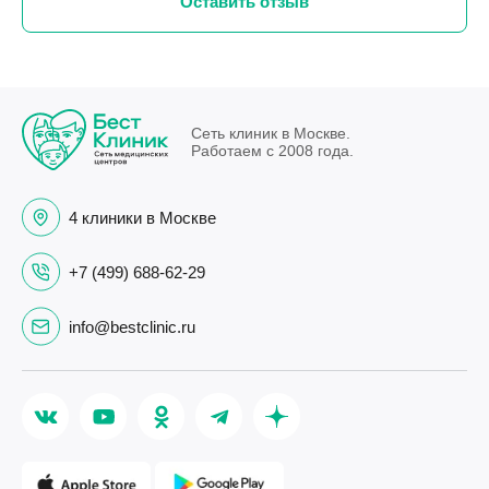
Оставить отзыв
намного легче
После проведённого лечения и
сахара по утр
операций давление наконец удалось
значительно 
стабилизировать, самочувствие
благодарна А
стало совершенно другим, ушли
профессионал
слабость и постоянные скачки
внимательн
Сеть клиник в Москве.
давления. Очень благодарен Анне
Работаем с 2008 года.
Сергеевне за профессионализм,
внимательное отношение и то, что
она действительно докопалась до
4 клиники в Москве
причины проблемы, которую долго
никто не мог найти.
+7 (499) 688-62-29
info@bestclinic.ru