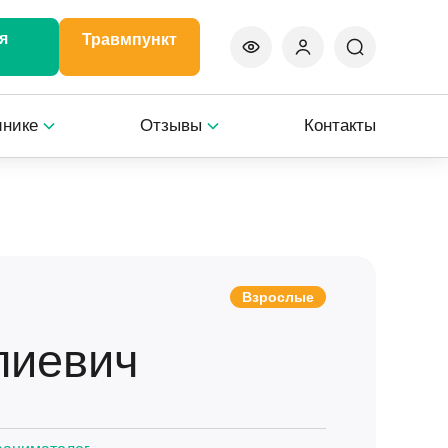
я
Травмпункт
инике
Отзывы
Контакты
Взрослые
лиевич