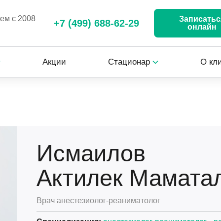
аем с 2008
Записатьс
+7 (499) 688-62-29
онлайн
Акции
Стационар
О кл
Исмаилов
Актилек Мамата
Врач анестезиолог-реаниматолог