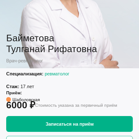
Байметова
Тулганай Рифатовна
Врач-ревматолог
Специализация:
ревматолог
Стаж:
17 лет
Приём:
Шаболовская
6000 ₽
Стоимость указана за первичный приём
Записаться на приём