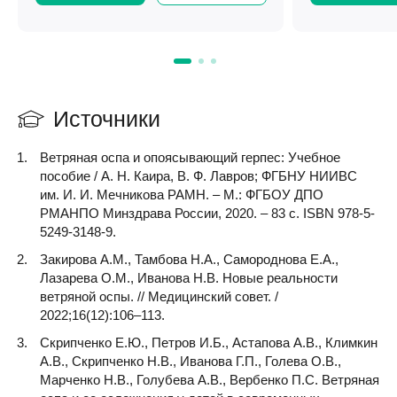
Источники
Ветряная оспа и опоясывающий герпес: Учебное
пособие / А. Н. Каира, В. Ф. Лавров; ФГБНУ НИИВС
им. И. И. Мечникова РАМН. – М.: ФГБОУ ДПО
РМАНПО Минздрава России, 2020. – 83 с. ISBN 978-5-
5249-3148-9.
Закирова А.М., Тамбова Н.А., Самороднова Е.А.,
Лазарева О.М., Иванова Н.В. Новые реальности
ветряной оспы. // Медицинский совет. /
2022;16(12):106–113.
Скрипченко Е.Ю., Петров И.Б., Астапова А.В., Климкин
А.В., Скрипченко Н.В., Иванова Г.П., Голева О.В.,
Марченко Н.В., Голубева А.В., Вербенко П.С. Ветряная