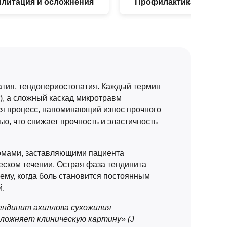
илитация и осложнения
Профилактика
атия, тендопериостопатия. Каждый термин
), а сложный каскад микротравм
я процесс, напоминающий износ прочного
ю, что снижает прочность и эластичность
томами, заставляющими пациента
еском течении. Острая фаза тендинита
ему, когда боль становится постоянным
й.
тендинит ахиллова сухожилия
ожняет клиническую картину» (J