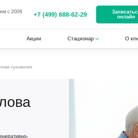
аем с 2008
Записатьс
+7 (499) 688-62-29
онлайн
Акции
Стационар
О кл
ллова сухожилия
лова
енеративно-