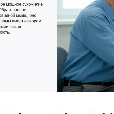
мое мощное сухожилие
 Образованное
овидной мышц, оно
лавным амортизатором
атомическая
ость.