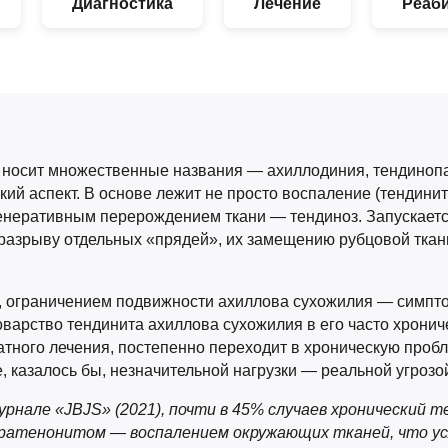
Диагностика
Лечение
Реаб
 носит множественные названия — ахиллодиния, тендиноп
й аспект. В основе лежит не просто воспаление (тендинит
енеративным перерождением ткани — тендиноз. Запускаетс
 разрыву отдельных «прядей», их замещению рубцовой ткань
м, ограничением подвижности ахиллова сухожилия — симп
оварство тендинита ахиллова сухожилия в его часто хронич
атного лечения, постепенно переходит в хроническую пробл
, казалось бы, незначительной нагрузки — реальной угрозо
рнале «JBJS» (2021), почти в 45% случаев хронический 
атенонитом — воспалением окружающих тканей, что усл