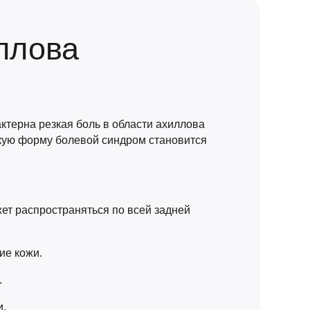
ллова
ктерна резкая боль в области ахиллова
скую форму болевой синдром становится
жет распространяться по всей задней
ие кожи.
.
и.