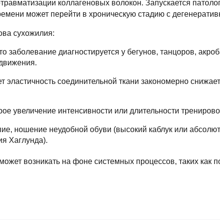
травматизации коллагеновых волокон. Запускается патоло
 времени может перейти в хроническую стадию с дегенерат
ова сухожилия:
то заболевание диагностируется у бегунов, танцоров, акро
 движения.
лет эластичность соединительной ткани закономерно снижае
ое увеличение интенсивности или длительности тренировок
пие, ношение неудобной обуви (высокий каблук или абсол
я Хаглунда).
ожет возникать на фоне системных процессов, таких как п