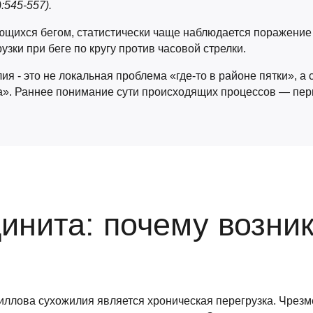
:545-557).
ющихся бегом, статистически чаще наблюдается поражение л
зки при беге по кругу против часовой стрелки.
я - это не локальная проблема «где-то в районе пятки», а
а». Раннее понимание сути происходящих процессов — пе
инита: почему возни
иллова сухожилия является хроническая перегрузка. Чрезм