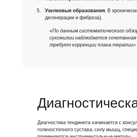
Узелковые образования
. В хроничес
дегенерации и фиброза).
«По данным систематического обзора
сухожилии наблюдается сочетанная 
требует коррекции плана терапии» (Sp
Диагностическ
Диагностика тендинита начинается с конс
голеностопного сустава, силу мышц, спец
применяются инструментальные методы.