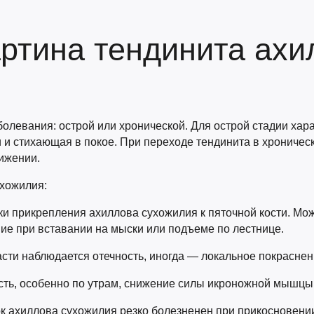
артина тендинита ахи
левания: острой или хронической. Для острой стадии хара
и и стихающая в покое. При переходе тендинита в хрониче
ижении.
ухожилия:
чки прикрепления ахиллова сухожилия к пяточной кости. Мо
ие при вставании на мыски или подъеме по лестнице.
асти наблюдается отечность, иногда — локальное покраснен
сть, особенно по утрам, снижение силы икроножной мышцы
ок ахиллова сухожилия резко болезненен при прикосновени