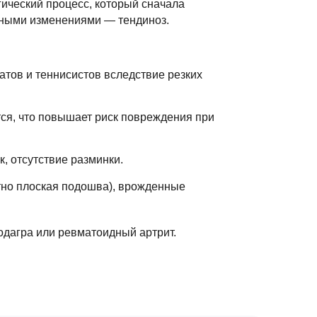
гический процесс, который сначала
ивными изменениями — тендиноз.
батов и теннисистов вследствие резких
тся, что повышает риск повреждения при
, отсутствие разминки.
ютно плоская подошва), врожденные
одагра или ревматоидный артрит.