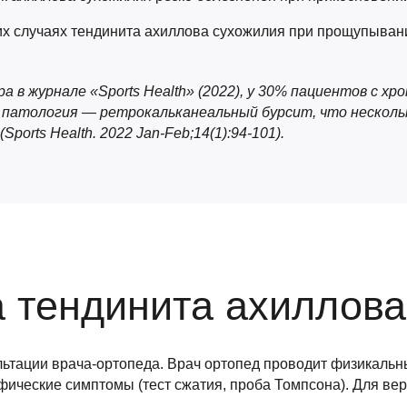
ких случаях тендинита ахиллова сухожилия при прощупыван
 в журнале «Sports Health» (2022), у 30% пациентов с хр
патология — ретрокальканеальный бурсит, что несколь
orts Health. 2022 Jan-Feb;14(1):94-101).⁠
а тендинита ахиллова
ультации врача-ортопеда. Врач ортопед проводит физикаль
ифические симптомы (тест сжатия, проба Томпсона). Для в