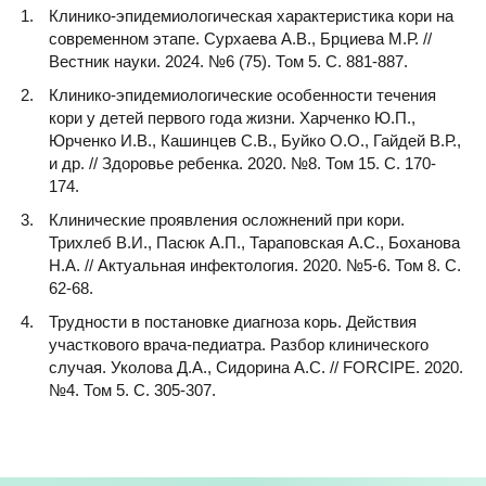
Клинико-эпидемиологическая характеристика кори на
современном этапе. Сурхаева А.В., Брциева М.Р. //
Вестник науки. 2024. №6 (75). Том 5. С. 881-887.
Клинико-эпидемиологические особенности течения
кори у детей первого года жизни. Харченко Ю.П.,
Юрченко И.В., Кашинцев С.В., Буйко О.О., Гайдей В.Р.,
и др. // Здоровье ребенка. 2020. №8. Том 15. С. 170-
174.
Клинические проявления осложнений при кори.
Трихлеб В.И., Пасюк А.П., Тараповская А.С., Боханова
Н.А. // Актуальная инфектология. 2020. №5-6. Том 8. С.
62-68.
Трудности в постановке диагноза корь. Действия
участкового врача-педиатра. Разбор клинического
случая. Уколова Д.А., Сидорина А.С. // FORCIPE. 2020.
№4. Том 5. С. 305-307.