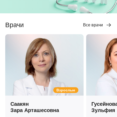
Врачи
Все врачи
Взрослые
Саакян
Гусейнов
Зара Арташесовна
Зульфия 