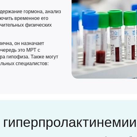
держание гормона, анализ
лючить временное его
ачительных физических
рична, он назначает
чередь это МРТ с
ра гипофиза. Также могут
ильных специалистов:
 гиперпролактинемии