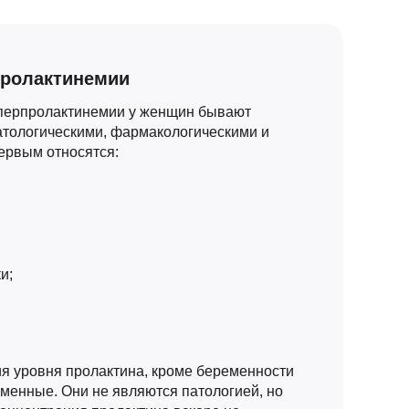
пролактинемии
перпролактинемии у женщин бывают
атологическими, фармакологическими и
ервым относятся:
и;
я уровня пролактина, кроме беременности
еменные. Они не являются патологией, но