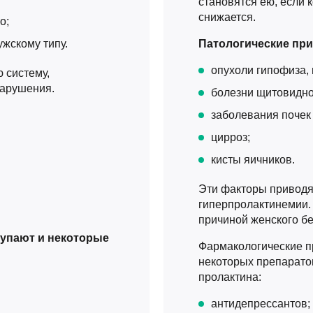
становятся ею, если 
снижается.
о;
ужскому типу.
Патологические при
опухоли гипофиза, 
 систему,
нарушения.
болезни щитовидно
заболевания почек
цирроз;
кисты яичников.
Эти факторы приводя
гиперпролактинемии.
причиной женского б
упают и некоторые
Фармакологические п
некоторых препаратов
пролактина:
антидепрессантов;