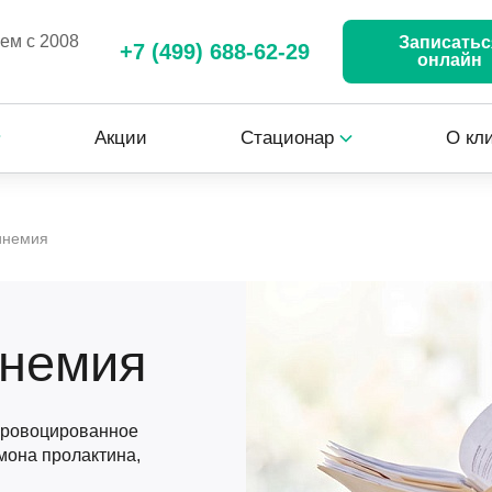
аем с 2008
Записатьс
+7 (499) 688-62-29
онлайн
Акции
Стационар
О кл
инемия
инемия
спровоцированное
мона пролактина,