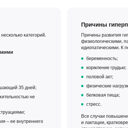
Причины гипер
несколько категорий.
Причины развития ги
физиологическими, п
идиопатическими. К п
акими
беременность;
кормление грудью;
половой акт;
физические нагрузк
шающий 35 дней;
белковая пища;
жительностью не
стресс.
труациями;
Все случаи повышени
ия – ее внутреннего
и лактации, кратковр