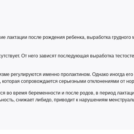
ие лактации после рождения ребенка, выработка грудного м
утствует. От него зависят последующая выработка тестост
зме регулируются именно пролактином. Однако иногда его 
, которая сопровождается серьезными отклонениями от но
я во время беременности и после родов, в период лактаци
ьность, снижает либидо, приводит к нарушениям менструал