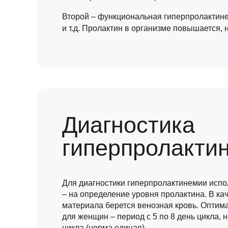
Второй – функциональная гиперпролактине
и т.д. Пролактин в организме повышается,
Диагностика
гиперпролакти
Для диагностики гиперпролактинемии испол
– на определение уровня пролактина. В ка
материала берется венозная кровь. Оптим
для женщин – период с 5 по 8 день цикла, 
цикла (норма единая).