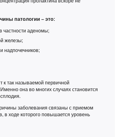
концентрация пролактина вскоре не
чины патологии – это:
в частности аденомы;
й железы;
 и надпочечников;
т к так называемой первичной
 Именно она во многих случаях становится
есплодия.
ричины заболевания связаны с приемом
, в ходе которого повышается уровень