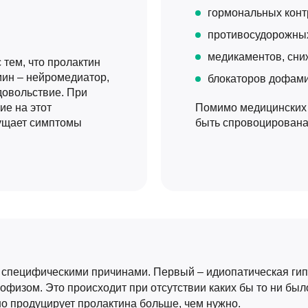
гормональных конт
противосудорожных
медикаментов, сн
тем, что пролактин
мин – нейромедиатор,
блокаторов дофами
довольствие. При
е на этот
Помимо медицинских 
щущает симптомы
быть спровоцирована
 специфическими причинами. Первый – идиопатическая ги
офизом. Это происходит при отсутствии каких бы то ни был
о продуцирует пролактина больше, чем нужно.