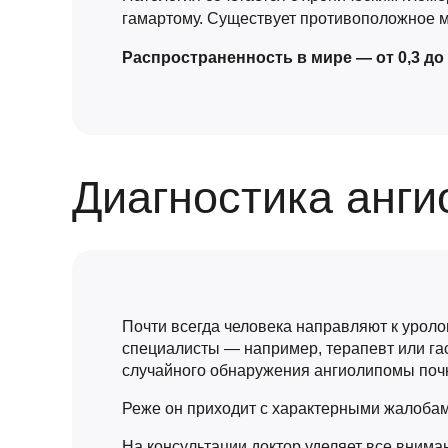
гамартому. Существует противоположное м
Распространенность в мире — от 0,3 до 
Диагностика анг
Почти всегда человека направляют к уроло
специалисты — например, терапевт или гас
случайного обнаружения ангиолипомы поч
Реже он приходит с характерными жалобам
На консультации доктор уделяет все внима