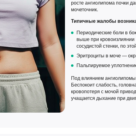
росте ангиолипома почки дав
мочеточник.
Типичные жалобы возникаю
Периодические боли в бо
выше при кровоизлиянии 
сосудистой стенки, по эт
Эритроциты в моче — окр
Пальпируемое уплотнение
Под влиянием ангиолипомы 
Беспокоит слабость, головн
кровопотеря с мочой привод
учащается дыхание при двиг