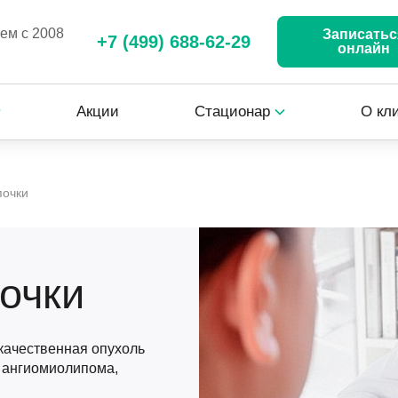
аем с 2008
Записатьс
+7 (499) 688-62-29
онлайн
Акции
Стационар
О кл
почки
очки
ачественная опухоль
, ангиомиолипома,