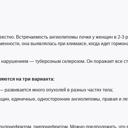
звестно. Встречаемость ангиолипомы почки у женщин в 2-3 
енности, она выявлялась при климаксе, когда идет гормон
м нарушением — туберозным склерозом. Он поражает все ст
яются на три варианта:
 развивается много опухолей в разных частях тела;
щин, единичные, односторонние ангиолипомы, правая и ле
ерулонефритом, пиелонефритом. Можно предположить, что 