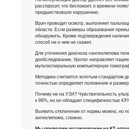
расспросит, что беспокоит, о времени появ
предшествовало нарушению.
Врач проводит осмотр, выполняет пальпа
области. Если размеры образования превы
обнаружить. Кроме подтверждения наличия
способ ни о чем не скажет.
Для уточнения диагноза «ангиолипома поч
дообследование. Уролог направляет пацие
мультиспиральную компьютерную томогра
Методика считается золотым стандартом ди
точностью определяет положение и разме
Почему не на УЗИ? Чувствительность ульт
к 99%, но он обладает специфичностью 43
Выявить отклонение от нормы можно, но по
ангиолипома, сложно.
Мы проводим исследование на КТ-аппа