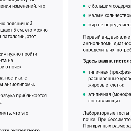
ления изменений, что
с большим содержа
малым количество
цию поясничной
жир не определяетс
шают 5 см, его можно
 патологии, этот
Первый вид выявляет
ангиолипомы диагнос
определить их, потре
ки» нужно пройти
нта на
Здесь важна гистол
фию почек.
типичная (трехфаз
агностики, с
расширенные кров
ры ангиолипомы.
жировые клетки;
атипичная (монофа
развука приближается
составляющих.
%.
нять, что это
Лабораторные тесты 
почки. При бессимпто
При крупных размера
рате экспертного