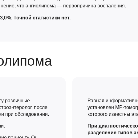
нение, что ангиолипома — первопричина воспаления.
3,0%. Точной статистики нет.
иолипома
гу различные
Равная информативно
троэнтеролог, после
установлен МР-томог
ки при обследовании.
которого известны эт
и.
При диагностическо
разделение типов а
ние пациенту. Он