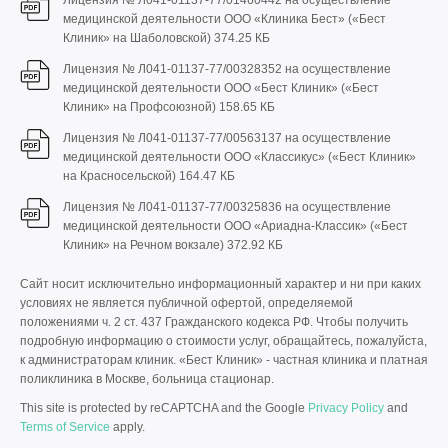
Лицензия № Л041-01137-77/01460442 на осуществление
медицинской деятельности ООО «Клиника Бест» («Бест
Клиник» на Шаболовской)
374.25 КБ
Лицензия № Л041-01137-77/00328352 на осуществление
медицинской деятельности ООО «Бест Клиник» («Бест
Клиник» на Профсоюзной)
158.65 КБ
Лицензия № Л041-01137-77/00563137 на осуществление
медицинской деятельности ООО «Классикус» («Бест Клиник»
на Красносельской)
164.47 КБ
Лицензия № Л041-01137-77/00325836 на осуществление
медицинской деятельности ООО «Ариадна-Классик» («Бест
Клиник» на Речном вокзале)
372.92 КБ
Сайт носит исключительно информационный характер и ни при каких
условиях не является публичной офертой, определяемой
положениями ч. 2 ст. 437 Гражданского кодекса РФ. Чтобы получить
подробную информацию о стоимости услуг, обращайтесь, пожалуйста,
к администраторам клиник. «Бест Клиник» - частная клиника и платная
поликлиника в Москве, больница стационар.
This site is protected by reCAPTCHA and the Google
Privacy Policy
and
Terms of Service
apply.