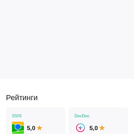
Рейтинги
2GIS
DocDoc
5,0
5,0