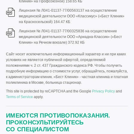
Клиник» на Профсоюзной)
158.65 КБ
Лицензия № Л041-01137-77/00563137 на осуществление
медицинской деятельности ООО «Классикус» («Бест Клиник»
на Красносельской)
164.47 КБ
Лицензия № Л041-01137-77/00325836 на осуществление
медицинской деятельности ООО «Ариадна-Классик» («Бест
Клиник» на Речном вокзале)
372.92 КБ
Сайт носит исключительно информационный характер и ни при каких
условиях не является публичной офертой, определяемой
положениями ч. 2 ст. 437 Гражданского кодекса РФ. Чтобы получить
подробную информацию о стоимости услуг, обращайтесь, пожалуйста,
к администраторам клиник. «Бест Клиник» - частная клиника и платная
поликлиника в Москве, больница стационар.
This site is protected by reCAPTCHA and the Google
Privacy Policy
and
Terms of Service
apply.
ИМЕЮТСЯ ПРОТИВОПОКАЗАНИЯ.
ПРОКОНСУЛЬТИРУЙТЕСЬ
СО СПЕЦИАЛИСТОМ