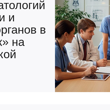
атологий
и и
рганов в
к» на
кой