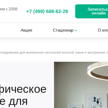
аем с 2008
Записатьс
+7 (499) 688-62-29
онлайн
Акции
Стационар
О кл
следование для выявления патологий костной ткани и внутренних о
фическое
е для