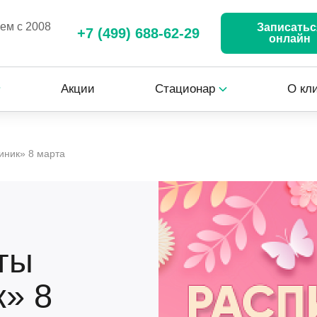
аем с 2008
Записатьс
+7 (499) 688-62-29
онлайн
Акции
Стационар
О кл
иник» 8 марта
ты
к» 8