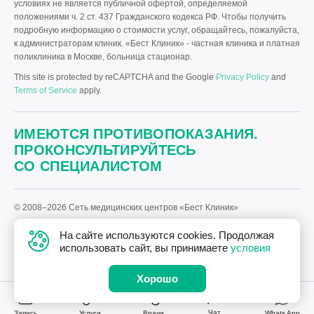
условиях не является публичной офертой, определяемой
положениями ч. 2 ст. 437 Гражданского кодекса РФ. Чтобы получить
подробную информацию о стоимости услуг, обращайтесь, пожалуйста,
к администраторам клиник. «Бест Клиник» - частная клиника и платная
поликлиника в Москве, больница стационар.
This site is protected by reCAPTCHA and the Google
Privacy Policy
and
Terms of Service
apply.
ИМЕЮТСЯ ПРОТИВОПОКАЗАНИЯ.
ПРОКОНСУЛЬТИРУЙТЕСЬ
СО СПЕЦИАЛИСТОМ
© 2008–2026 Сеть медицинских центров «Бест Клиник»
Политика «Бест Клиник» в отношении обработки персональных
На сайте используются cookies. Продолжая
данных.
использовать сайт, вы принимаете
условия
Дизайн
и
разработка сайта
—
Текарт
.
Хорошо
Чат
Запись
Услуги
Врачи
Whats App