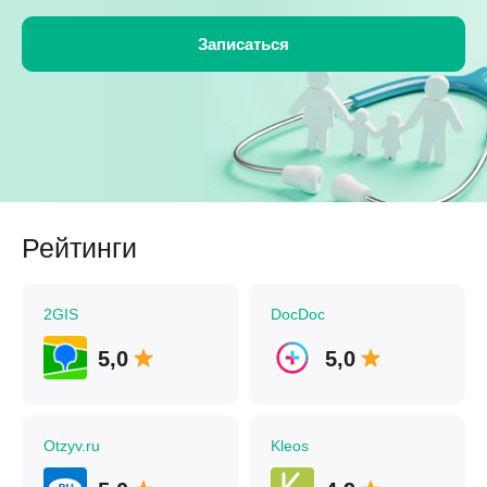
Рейтинги
2GIS
DocDoc
5,0
5,0
Otzyv.ru
Kleos