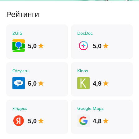
Рейтинги
2GIS
DocDoc
5,0
5,0
Otzyv.ru
Kleos
5,0
4,9
Яндекс
Google Maps
5,0
4,8