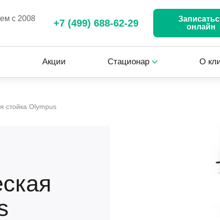
аем с 2008
Записатьс
+7 (499) 688-62-29
онлайн
Акции
Стационар
О кл
я стойка Olympus
еская
s