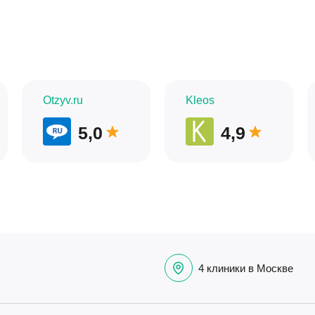
Otzyv.ru
Kleos
5,0
4,9
4 клиники в Москве