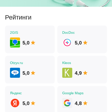
Рейтинги
2GIS
DocDoc
5,0
5,0
Otzyv.ru
Kleos
5,0
4,9
Яндекс
Google Maps
5,0
4,8